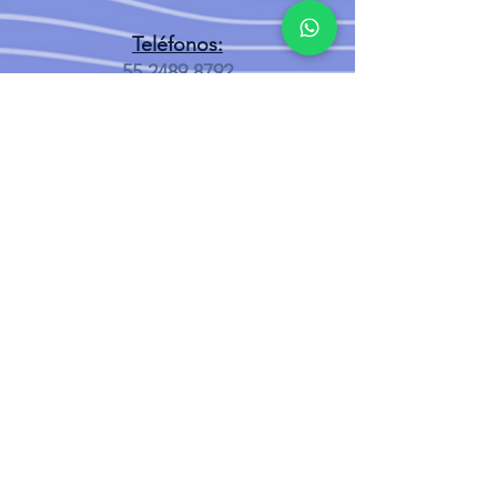
Teléfonos:
55 2489 8792
55 7155 2057
Sucursal Cuautepec el Alto
Av. Francisco Villa #1
Gustavo A. Madero, Cuautepec el
Alto
CDMX, 07100
Teléfonos:
55 7258 6255
55 7258 5072
Síguenos en: