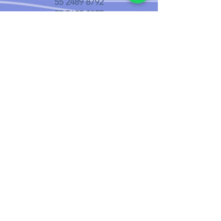
55 2489 8792
55 7155 2057
Sucursal Cuautepec el Alto
Av. Francisco Villa #1
Gustavo A. Madero, Cuautepec el
Alto
CDMX, 07100
Teléfonos:
55 7258 6255
55 7258 5072
Síguenos en:
Contacto