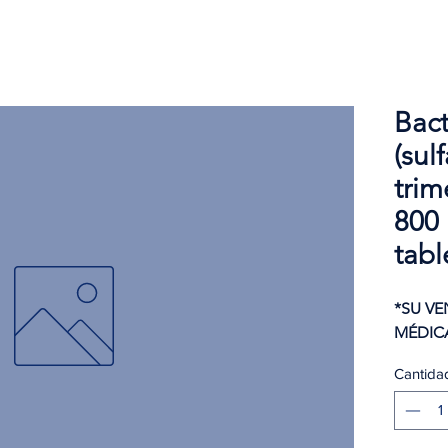
Bact
(sul
trim
800
tabl
*SU VE
MÉDIC
Cantida