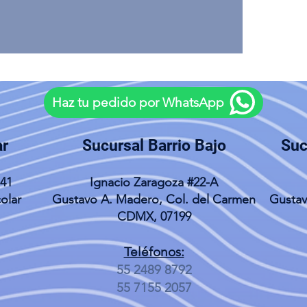
Haz tu pedido por WhatsApp
ar
Sucursal Barrio Bajo
Suc
141
Ignacio Zaragoza #22-A
olar
Gustavo A. Madero, Col. del Carmen
Gustav
CDMX, 07199
Teléfonos:
55 2489 8792
55 7155 2057