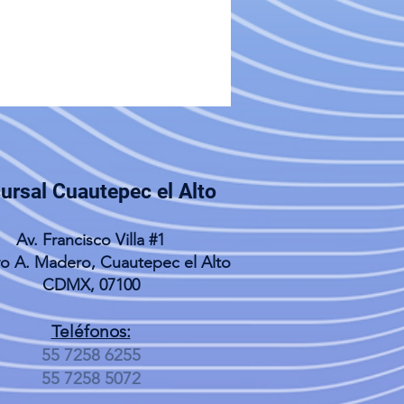
ursal Cuautepec el Alto
Av. Francisco Villa #1
o A. Madero, Cuautepec el Alto
CDMX, 07100
Teléfonos:
55 7258 6255
55 7258 5072