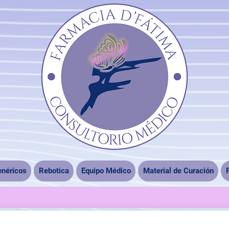
néricos
Rebotica
Equipo Médico
Material de Curación