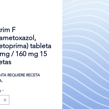
rim F
fametoxazol,
etoprima) tableta
 mg / 160 mg 15
etas
NTA REQUIERE RECETA
A.
d
*