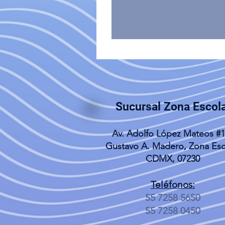
Sucursal Zona Escol
Av. Adolfo López Mateos #
Gustavo A. Madero, Zona Esc
CDMX, 07230
Teléfonos:
55 7258 5650
55 7258 0450